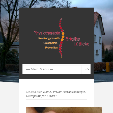
Sie sind hier:
Home
/
Privat: Therapiekonzepte
/
Osteopathie für Kinder
/